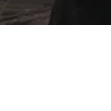
News & Wissenswertes für
CoWorker & Digitale
Nomaden